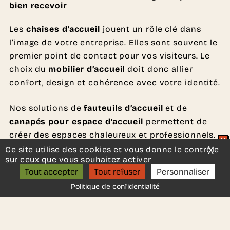
bien recevoir
Les
chaises d’accueil
jouent un rôle clé dans
l’image de votre entreprise. Elles sont souvent le
premier point de contact pour vos visiteurs. Le
choix du
mobilier d’accueil
doit donc allier
confort, design et cohérence avec votre identité.
Nos solutions de
fauteuils d’accueil
et de
canapés pour espace d’accueil
permettent de
créer des espaces chaleureux et professionnels.
Elles s’intègrent aussi bien dans un hall d’entrée,
Ce site utilise des cookies et vous donne le contrôle
X
Mas
Un projet d’aménagement ?
sur ceux que vous souhaitez activer
une salle d’attente ou un espace de réception.
ON S’APPELLE ?
Tout accepter
Tout refuser
Personnaliser
Un
siège d’accueil professionnel
doit être
Politique de confidentialité
confortable, mais aussi durable. Il doit résister à
un usage fréquent tout en conservant une
esthétique soignée. Le choix des matériaux et