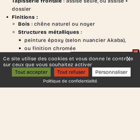
Tapisserie frontale
: assise seule, ou assise +
dossier
Finitions :
Bois
: chêne naturel ou noyer
Structures métalliques
:
peinture époxy (selon nuancier Akaba),
ou finition chromée
Tapisserie
: tissus ou cuirs selon nuancier
Ce site utilise des cookies et vous donne le contrôle
X
Mas
Un projet d’aménagement ?
sur ceux que vous souhaitez activer
fabricant
ON S’APPELLE ?
Tout accepter
Tout refuser
Personnaliser
Normes
: ISO 2409, ASTM 2794, UNE EN ISO
2409-96.
Politique de confidentialité
Fabricant
:
Akaba
DEMANDER UN DEVIS