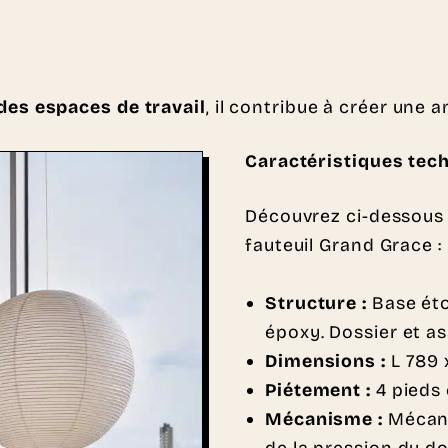
es espaces de travail
, il contribue à créer une
Caractéristiques tec
Découvrez ci-dessous 
fauteuil Grand Grace :
Structure :
Base éto
époxy. Dossier et a
Dimensions :
L 789
Piétement :
4 pieds 
Mécanisme :
Mécani
de la pression du dos