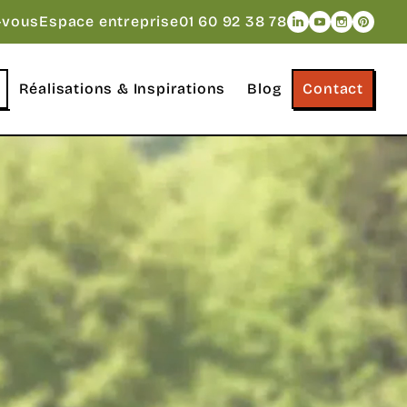
Naviguer vers le
Naviguer vers
Naviguer v
Navigue
-vous
Espace entreprise
01 60 92 38 78
Réalisations & Inspirations
Blog
Contact