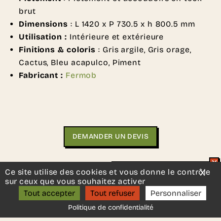
brut
Dimensions
: L 1420 x P 730.5 x h 800.5 mm
Utilisation :
Intérieure et extérieure
Finitions & coloris
: Gris argile, Gris orage,
Cactus, Bleu acapulco, Piment
Fabricant :
Fermob
DEMANDER UN DEVIS
Une autre idée en tête ?
Contactez-nous
, nous serons
Ce site utilise des cookies et vous donne le contrôle
X
Mas
Un projet d’aménagement ?
ravis de vous aider.
sur ceux que vous souhaitez activer
ON S’APPELLE ?
Tout accepter
Tout refuser
Personnaliser
Ces autres produits
Politique de confidentialité