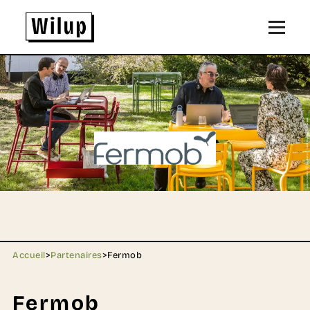
Panneau de gestion des cookies
Revenir sur la page d'accueil
Accueil
>
Partenaires
>
Fermob
Fermob