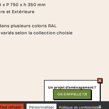
0 x P 750 x h 350 mm
ure et Extérieure
dans plusieurs coloris RAL
 variés selon la collection choisie
Un projet d’aménagement ?
ON S’APPELLE ?
us aider.
X
Mas
Tout refuser
Personnaliser
Politique de confidentialité