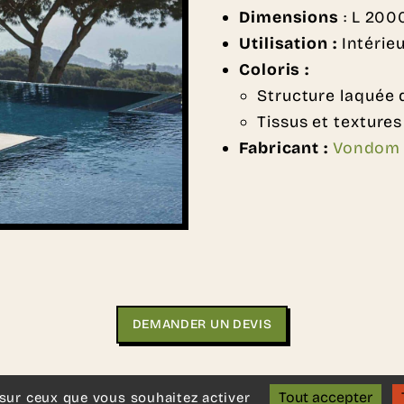
Dimensions
: L 200
Utilisation :
Intérie
Coloris :
Structure laquée 
Tissus et textures
Fabricant :
Vondom
DEMANDER UN DEVIS
e idée en tête ?
Contactez-nous
, nous serons ravis de vo
Tout accepter
 sur ceux que vous souhaitez activer