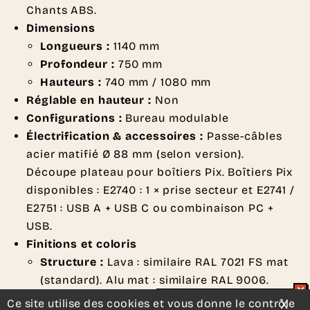
Chants ABS.
Dimensions
Longueurs :
1140 mm
Profondeur :
750 mm
Hauteurs :
740 mm / 1080 mm
Réglable en hauteur :
Non
Configurations :
Bureau modulable
Électrification & accessoires :
Passe-câbles
acier matifié Ø 88 mm (selon version).
Découpe plateau pour boîtiers Pix. Boîtiers Pix
disponibles : E2740 : 1 × prise secteur et E2741 /
E2751 : USB A + USB C ou combinaison PC +
USB.
Finitions et coloris
Structure :
Lava : similaire RAL 7021 FS mat
(standard). Alu mat : similaire RAL 9006.
Blanc : similaire RAL 9016 FS mat.
Ce site utilise des cookies et vous donne le contrôle
X
Mas
Un projet d’aménagement ?