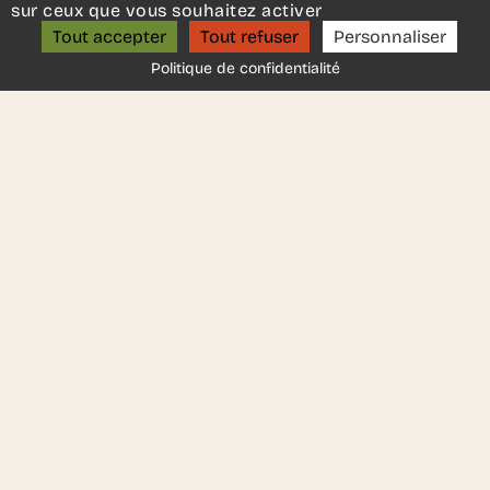
Fabricant
:
Brunner
sur ceux que vous souhaitez activer
ON S’APPELLE ?
Tout accepter
Tout refuser
Personnaliser
Politique de confidentialité
DEMANDER UN DEVIS
Une autre idée en tête ?
Contactez-nous
, nous serons
ravis de vous aider.
Ces autres produits
pourraient vous plaire..