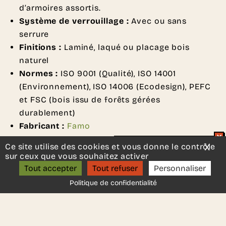
d’armoires assortis.
Système de verrouillage :
Avec ou sans
serrure
Finitions :
Laminé, laqué ou placage bois
naturel
Normes :
ISO 9001 (Qualité), ISO 14001
(Environnement), ISO 14006 (Ecodesign), PEFC
et FSC (bois issu de forêts gérées
durablement)
Fabricant :
Famo
Ce site utilise des cookies et vous donne le contrôle
X
Mas
Un projet d’aménagement ?
sur ceux que vous souhaitez activer
ON S’APPELLE ?
Tout accepter
Tout refuser
Personnaliser
Politique de confidentialité
DEMANDER UN DEVIS
Une autre idée en tête ?
Contactez-nous
, nous serons