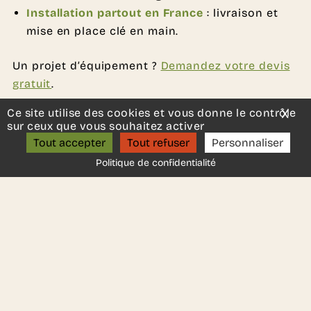
Installation partout en France
: livraison et
mise en place clé en main.
Un projet d’équipement ?
Demandez votre devis
gratuit
.
Ce site utilise des cookies et vous donne le contrôle
X
Mas
sur ceux que vous souhaitez activer
Tout accepter
Tout refuser
Personnaliser
Politique de confidentialité
Revenir sur la page d'accueil