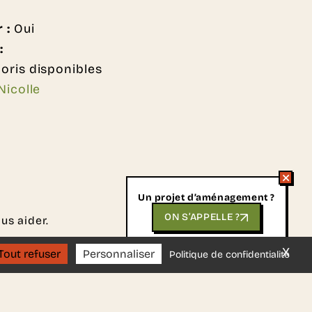
r :
Oui
:
loris disponibles
Nicolle
Un projet d’aménagement ?
ON S’APPELLE ?
us aider.
X
Mas
Tout refuser
Personnaliser
Politique de confidentialité