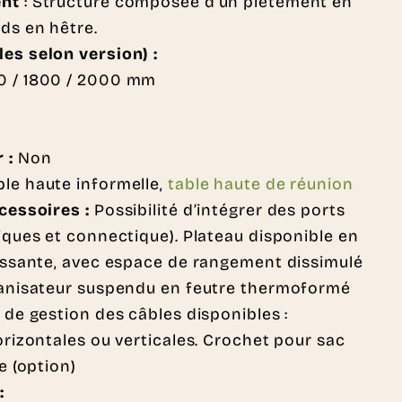
ent
: Structure composée d’un piétement en
ds en hêtre.
es selon version) :
00 / 1800 / 2000 mm
r :
Non
le haute informelle,
table haute de réunion
ccessoires :
Possibilité d’intégrer des ports
iques et connectique). Plateau disponible en
lissante, avec espace de rangement dissimulé
ganisateur suspendu en feutre thermoformé
 de gestion des câbles disponibles :
orizontales ou verticales. Crochet pour sac
e (option)
: