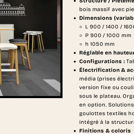
Structure / Piétem
bois massif avec pie
Dimensions (variabl
L 900 / 1400 / 16
P 900 / 1000 mm
h 1050 mm
Réglable en hauteu
Configurations :
Tab
Électrification & a
média (prises électr
version fixe ou cou
sous le plateau. Or
en option. Solutions
goulottes textiles h
intégré à la structur
Finitions & coloris 