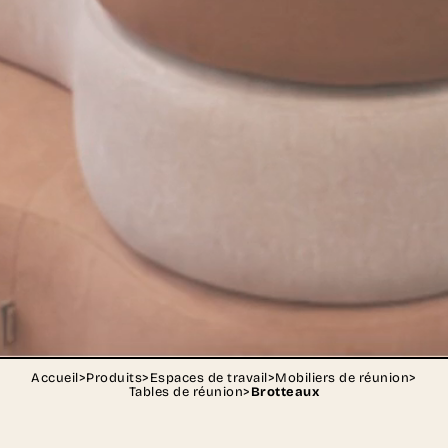
Accueil
>
Produits
>
Espaces de travail
>
Mobiliers de réunion
>
Tables de réunion
>
Brotteaux