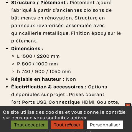
Structure / Piétement
: Piétement ajouré
fabriqué à partir d’anciennes cloisons de
bâtiments en rénovation. Structure en
panneaux revalorisés, assemblée avec
quincaillerie métallique. Finition époxy sur le
piétement.
Dimensions
:
L 1500 / 2200 mm
P 800 / 1000 mm
h 740 / 900 / 1050 mm
Réglable en hauteur :
Non
Électrification & accessoires :
Options
disponibles sur projet : Prises courant
fort Ports USB, Connectique HDMI, Goulotte,
trappe et passe-câbles
Ce site utilise des cookies et vous donne le contrôle
X
Mas
Un projet d’aménagement ?
Utilisation
: Table informelle ou
bureau
sur ceux que vous souhaitez activer
ON S’APPELLE ?
Tout accepter
Tout refuser
Personnaliser
individuel