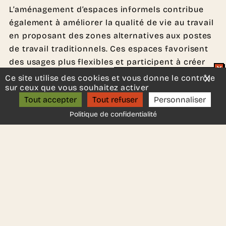
L’aménagement d’espaces informels contribue
également à améliorer la qualité de vie au travail
en proposant des zones alternatives aux postes
de travail traditionnels. Ces espaces favorisent
des usages plus flexibles et participent à créer
des environnements professionnels plus
Ce site utilise des cookies et vous donne le contrôle
X
Mas
Un projet d’aménagement ?
sur ceux que vous souhaitez activer
dynamiques et plus attractifs.
ON S’APPELLE ?
Tout accepter
Tout refuser
Personnaliser
Grâce à notre expertise en aménagement de
Politique de confidentialité
bureaux professionnels, nous accompagnons les
entreprises dans le choix d’assises informelles
adaptées à leurs besoins, leurs usages et leurs
espaces. Nous proposons des solutions durables,
fonctionnelles et pensées pour accompagner les
nouvelles façons de travailler.