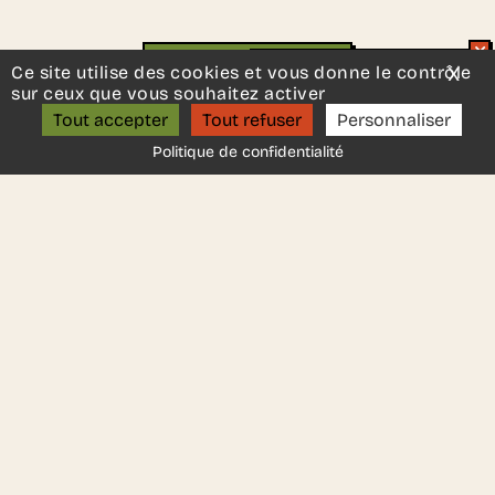
DEMANDER UN DEVIS
Ce site utilise des cookies et vous donne le contrôle
X
Mas
Un projet d’aménagement ?
sur ceux que vous souhaitez activer
ON S’APPELLE ?
Tout accepter
Tout refuser
Personnaliser
Une autre idée en tête ?
Contactez-nous
, nous serons
Politique de confidentialité
ravis de vous aider.
Ces autres produits
pourraient vous plaire..