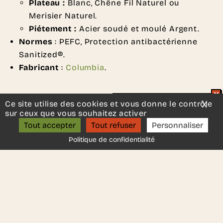
Plateau :
Blanc, Chêne Fil Naturel ou
Merisier Naturel.
Piétement :
Acier soudé et moulé Argent.
Normes
: PEFC, Protection antibactérienne
Sanitized®.
Fabricant
:
Columbia
.
Ce site utilise des cookies et vous donne le contrôle
X
Mas
Un projet d’aménagement ?
sur ceux que vous souhaitez activer
ON S’APPELLE ?
Tout accepter
Tout refuser
Personnaliser
DEMANDER UN DEVIS
Politique de confidentialité
Une autre idée en tête ?
Contactez-nous
, nous serons
ravis de vous aider.
Ces autres produits
pourraient vous plaire..