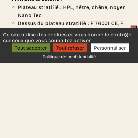
Plateau stratifié : HPL, hêtre, chêne, noyer,
Nano Tec
Dessus du plateau stratifié : F 76001 CE, F
76023 VV, F 76110 SD
Ce site utilise des cookies et vous donne le contrôle
X
Mas
Un projet d’aménagement ?
Normes & certifications
: DIN EN ISO 14001,
sur ceux que vous souhaitez activer
ON S’APPELLE ?
DIN EN ISO 9001, REACH, PEFC
Tout accepter
Tout refuser
Personnaliser
Fabricant :
Brunner
Politique de confidentialité
DEMANDER UN DEVIS
Une autre idée en tête ?
Contactez-nous
, nous serons
ravis de vous aider.
Ces autres produits