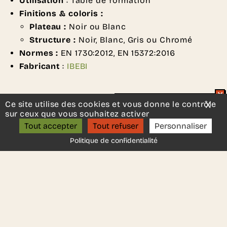
Utilisation
: Table de formation
Finitions & coloris :
Plateau :
Noir ou Blanc
Structure :
Noir, Blanc, Gris ou Chromé
Normes :
EN 1730:2012, EN 15372:2016
Fabricant
:
IBEBI
Ce site utilise des cookies et vous donne le contrôle
X
Mas
Un projet d’aménagement ?
sur ceux que vous souhaitez activer
ON S’APPELLE ?
Tout accepter
Tout refuser
Personnaliser
DEMANDER UN DEVIS
Politique de confidentialité
Une autre idée en tête ?
Contactez-nous
, nous serons
ravis de vous aider.
Ces autres produits
pourraient vous plaire..