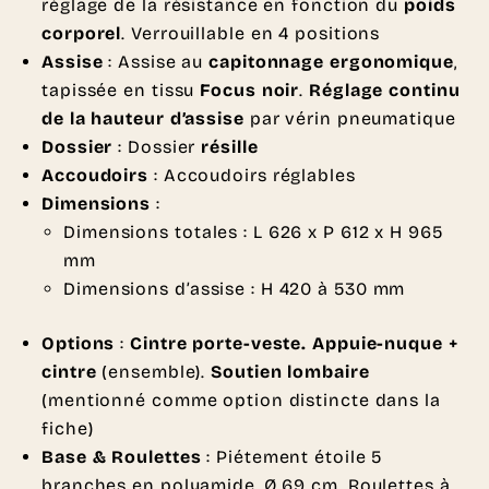
réglage de la résistance en fonction du
poids
corporel
. Verrouillable en 4 positions
Assise
: Assise au
capitonnage ergonomique
,
tapissée en tissu
Focus noir
.
Réglage continu
de la hauteur d’assise
par vérin pneumatique
Dossier
: Dossier
résille
Accoudoirs
: Accoudoirs réglables
Dimensions
:
Dimensions totales : L 626 x P 612 x H 965
mm
Dimensions d’assise : H 420 à 530 mm
Options
:
Cintre porte-veste.
Appuie-nuque +
cintre
(ensemble).
Soutien lombaire
(mentionné comme option distincte dans la
fiche)
Base & Roulettes
: Piétement étoile 5
branches en polyamide, Ø 69 cm. Roulettes à