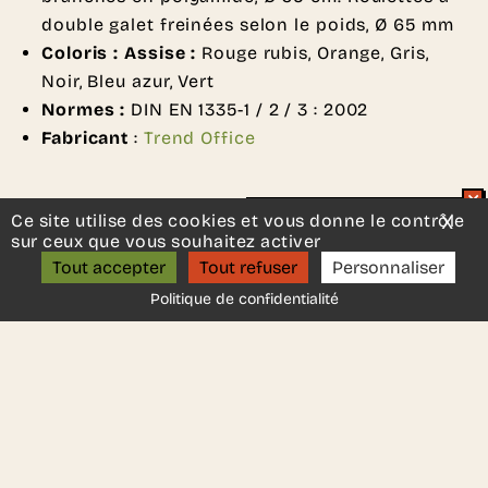
double galet freinées selon le poids, Ø 65 mm
Coloris : Assise :
Rouge rubis, Orange, Gris,
Noir, Bleu azur, Vert
Normes :
DIN EN 1335-1 / 2 / 3 : 2002
Fabricant
:
Trend Office
Ce site utilise des cookies et vous donne le contrôle
X
Mas
Un projet d’aménagement ?
sur ceux que vous souhaitez activer
ON S’APPELLE ?
Tout accepter
Tout refuser
Personnaliser
DEMANDER UN DEVIS
Politique de confidentialité
Une autre idée en tête ?
Contactez-nous
, nous serons
ravis de vous aider.
Ces autres produits
pourraient vous plaire..