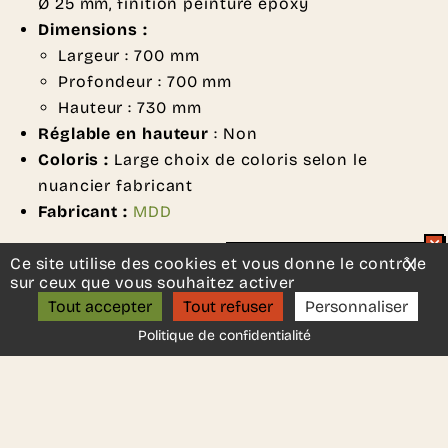
Ø 25 mm, finition peinture époxy
Dimensions :
Largeur : 700 mm
Profondeur : 700 mm
Hauteur : 730 mm
Réglable en hauteur
: Non
Coloris :
Large choix de coloris selon le
nuancier fabricant
Fabricant :
MDD
Ce site utilise des cookies et vous donne le contrôle
X
Mas
Un projet d’aménagement ?
sur ceux que vous souhaitez activer
ON S’APPELLE ?
Tout accepter
Tout refuser
Personnaliser
Politique de confidentialité
DEMANDER UN DEVIS
Une autre idée en tête ?
Contactez-nous
, nous serons
ravis de vous aider.