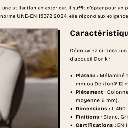
une utilisation en extérieur. Il suffit d’opter pour u
UNE-EN 15372:2024
a norme
, elle répond aux exigenc
Caractéristiq
Découvrez ci-dessous 
d’accueil Dorik :
Plateau
: Mélaminé 
mm ou Dekton® 12 
Piétement
: Colonne
moyenne 6 mm).
Dimensions :
L 490 
Finitions
: Blanc, Gr
Certifications :
EN 