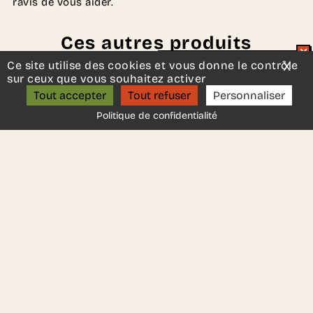
ravis de vous aider.
Ces autres produits
pourraient vous plaire..
Ce site utilise des cookies et vous donne le contrôle
X
Mas
Un projet d’aménagement ?
sur ceux que vous souhaitez activer
ON S’APPELLE ?
Tout accepter
Tout refuser
Personnaliser
Politique de confidentialité
Buffa