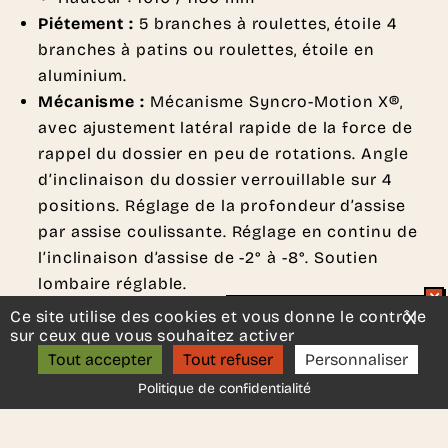
Piétement :
5 branches à roulettes, étoile 4
branches à patins ou roulettes, étoile en
aluminium.
Mécanisme :
Mécanisme Syncro-Motion X®,
avec ajustement latéral rapide de la force de
rappel du dossier en peu de rotations. Angle
d’inclinaison du dossier verrouillable sur 4
positions. Réglage de la profondeur d’assise
par assise coulissante. Réglage en continu de
l’inclinaison d’assise de -2° à -8°. Soutien
lombaire réglable.
Roulettes :
Selon la configuration
Ce site utilise des cookies et vous donne le contrôle
X
Mas
Un projet d’aménagement ?
Options :
Roulettes sol dur ou roulettes sol
sur ceux que vous souhaitez activer
ON S’APPELLE ?
Tout accepter
Tout refuser
Personnaliser
souple
Finitions :
Large choix de finitions et de
Politique de confidentialité
coloris selon le nuancier fabricant.
Normes :
ISO 9001, ISO 14001