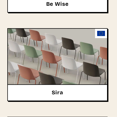
Be Wise
Sira