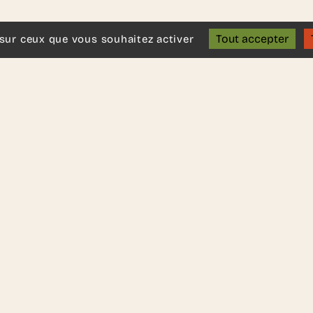
Tout accepter
 sur ceux que vous souhaitez activer
Nous découvrir
Aller 
Qui sommes-nous ?
Espace ent
Nos projets
Mentions l
Blog
C.G.V
FAQ
Politique d
Cookies