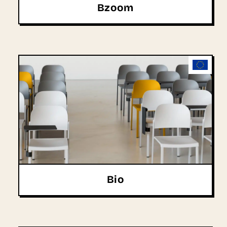
Bzoom
Bio