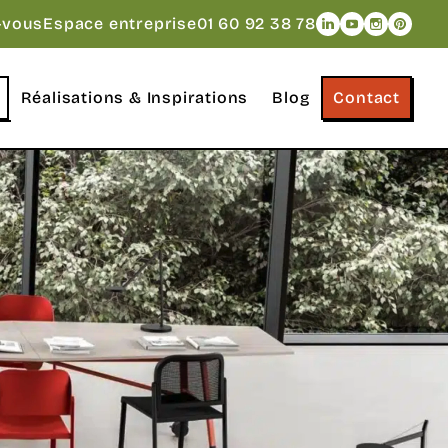
Naviguer vers le
Naviguer vers
Naviguer v
Navigue
-vous
Espace entreprise
01 60 92 38 78
Réalisations & Inspirations
Blog
Contact