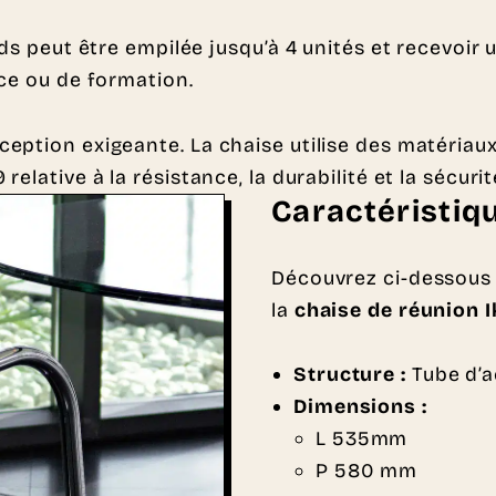
ds peut être empilée jusqu’à 4 unités et recevoir 
nce ou de formation.
ption exigeante. La chaise utilise des matériaux 
elative à la résistance, la durabilité et la sécuri
Caractéristiq
Découvrez ci-dessous 
la
chaise de réunion 
Structure :
Tube d’a
Dimensions
:
L 535mm
P 580 mm