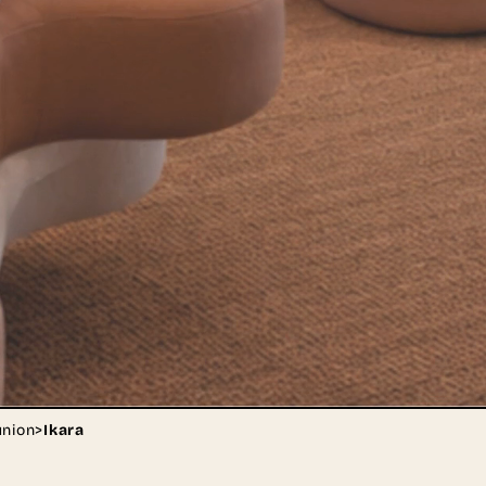
union
>
Ikara