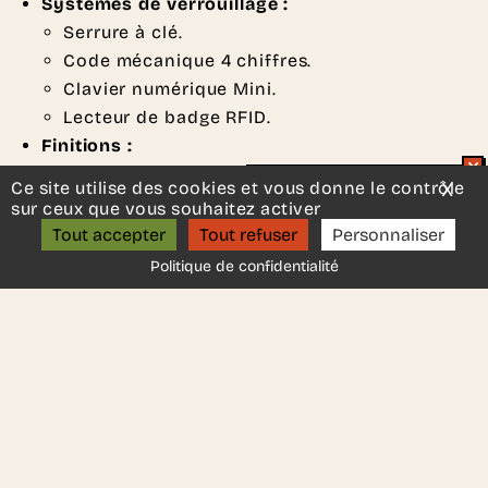
Systèmes de verrouillage :
Serrure à clé.
Code mécanique 4 chiffres.
Clavier numérique Mini.
Lecteur de badge RFID.
Finitions :
Mélaminé : blanc, gris coco, acacia, chêne,
Ce site utilise des cookies et vous donne le contrôle
X
Mas
Un projet d’aménagement ?
châtaigne, cendre, noir.
sur ceux que vous souhaitez activer
ON S’APPELLE ?
Textiles : Era, Tonal, Radio, Felicity, Synergy,
Tout accepter
Tout refuser
Personnaliser
Step & Step Melange.
Politique de confidentialité
Fabricant :
Actiu
DEMANDER UN DEVIS