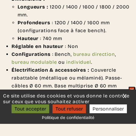
Longueurs :
1200 / 1400 / 1600 / 1800 / 2000
mm.
Profondeurs
: 1200 / 1400 / 1600 mm
(configurations face à face bench).
Hauteur
: 740 mm
Réglable en hauteur
: Non
Configurations
: Bench,
bureau direction
,
bureau modulable
ou
individuel
.
Électrification & accessoires :
Couvercle
rabattable (métallique ou mélaminé). Passe-
câbles Ø 60 mm. Base multiprise Ø 60 mm
Finitions & Coloris :
Ce site utilise des cookies et vous donne le contrôle
X
Mas
Un projet d’aménagement ?
Structure
: Structure métallique peinte
sur ceux que vous souhaitez activer
ON S’APPELLE ?
Tout accepter
Tout refuser
Personnaliser
époxy.
Plateau
: Plateau en mélamine de 25 mm.
Politique de confidentialité
Normes
: EN 323, UNE-EN 527, UNE-EN 10305 et
UNE 23827-90.