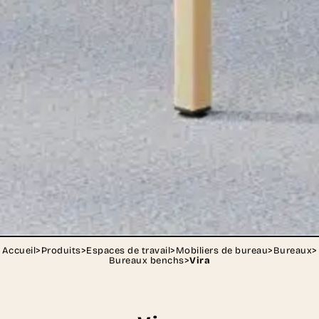
Accueil
>
Produits
>
Espaces de travail
>
Mobiliers de bureau
>
Bureaux
>
Bureaux benchs
>
Vira