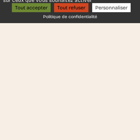
sur ceux que vous souhaitez activer
Structure / Piétement
: Paire de pieds en tôle
ON S’APPELLE ?
Tout accepter
Tout refuser
Personnaliser
métallique de 8 mm d’épaisseur avec finition
Politique de confidentialité
époxy
Plateau :
En aggloméré ligneux d’épaisseur 40
mm
Dimensions (variables selon la configuration)
:
L 900/ 1200/ 1800 mm
P 600 / 800 / 900 mm
H 730,4 mm
Réglable en hauteur
: Non
Configurations
: Voile de fond jusqu’au sol ou
relevé de 25 cm ; plateaux simples ou bi-
matières ; retour suspendu ; tables briefing ;
meubles de service structurels.
Électrification & accessoires :
Système
d’électrification intégré. Version du bureau