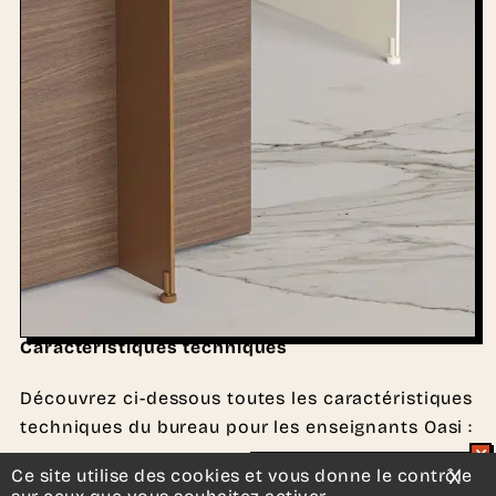
Caractéristiques techniques
Découvrez ci-dessous toutes les caractéristiques
techniques du bureau pour les enseignants Oasi :
Ce site utilise des cookies et vous donne le contrôle
X
Mas
Type de bureau
: Bureau pour les enseignants
Un projet d’aménagement ?