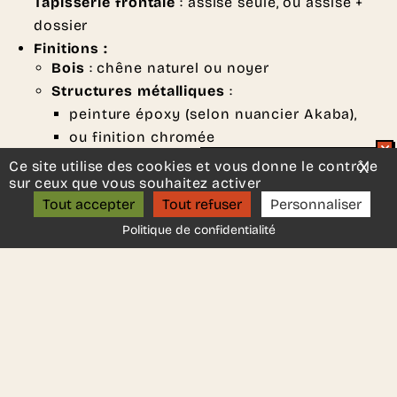
Tapisserie frontale
: assise seule, ou assise +
dossier
Finitions :
Bois
: chêne naturel ou noyer
Structures métalliques
:
peinture époxy (selon nuancier Akaba),
ou finition chromée
Tapisserie
: tissus ou cuirs selon nuancier
Ce site utilise des cookies et vous donne le contrôle
X
Mas
Un projet d’aménagement ?
sur ceux que vous souhaitez activer
fabricant
ON S’APPELLE ?
Tout accepter
Tout refuser
Personnaliser
Normes
: ISO 2409, ASTM 2794, UNE EN ISO
2409-96.
Politique de confidentialité
Fabricant
:
Akaba
DEMANDER UN DEVIS