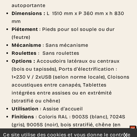
autoportante
Dimensions :
L 1510 mm x P 360 mm x h 830
mm
Piétement
: Pieds pour sol souple ou dur
(feutre)
Mécanisme
: Sans mécanisme
Roulettes
: Sans roulettes
Options :
Accoudoirs latéraux ou centraux
(bois ou tapissés), Ports d’électrification :
1×230 V / 2xUSB (selon norme locale), Cloisons
acoustiques entre canapés, Tablettes
intégrées entre assises ou en extrémité
(stratifié ou chêne)
Utilisation
: Assise d’accueil
Finitions
:
Coloris RAL : 9003S (blanc), 7024S
(gris), 9005S (noir), bois stratifié, chêne (en
option)
Ce site utilise des cookies et vous donne le contrôle
X
Mas