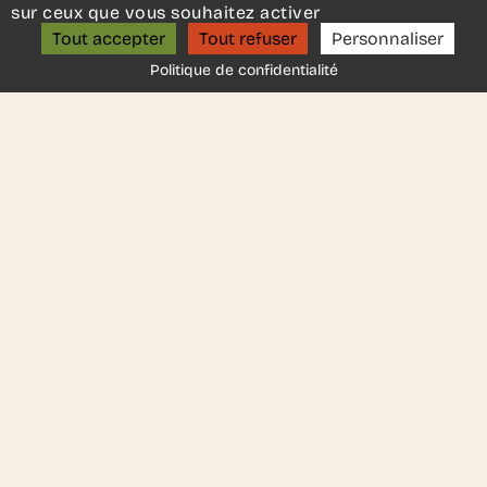
Un projet d’aménagement ?
sur ceux que vous souhaitez activer
Fabricant :
Bejot
ON S’APPELLE ?
Tout accepter
Tout refuser
Personnaliser
Politique de confidentialité
DEMANDER UN DEVIS
Une autre idée en tête ?
Contactez-nous
, nous serons
ravis de vous aider.
Ces autres produits
pourraient vous plaire..