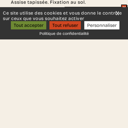
Assise tapissée. Fixation au sol.
Normes :
EN 11012 / EN 11021 / EN 11022 : Tests
Ce site utilise des cookies et vous donne le contrôle
X
Mas
Un projet d’aménagement ?
de qualité et sécurité.
sur ceux que vous souhaitez activer
ON S’APPELLE ?
Fabricant :
Dynamobel
.
Tout accepter
Tout refuser
Personnaliser
Politique de confidentialité
DEMANDER UN DEVIS
Une autre idée en tête ?
Contactez-nous
, nous serons
ravis de vous aider.
Ces autres produits
pourraient vous plaire..