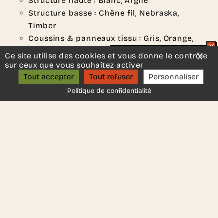
Structure haute : Blanc, Argile
Structure basse : Chêne fil, Nebraska,
Timber
Coussins & panneaux tissu : Gris, Orange,
Ocre, Bleu pétrole, Gris carbone, Vert d’eau,
Ce site utilise des cookies et vous donne le contrôle
X
Mas
Un projet d’aménagement ?
Vert acide.
sur ceux que vous souhaitez activer
ON S’APPELLE ?
Normes
: E1 , M2, PEFC
Tout accepter
Tout refuser
Personnaliser
Fabricant
:
Buronomic
Politique de confidentialité
DEMANDER UN DEVIS
Une autre idée en tête ?
Contactez-nous
, nous serons
ravis de vous aider.