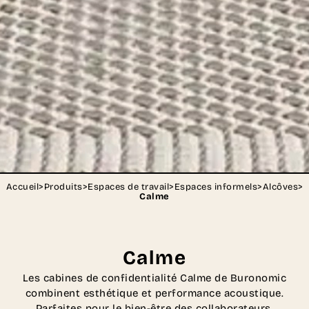
Accueil
>
Produits
>
Espaces de travail
>
Espaces informels
>
Alcôves
>
Calme
Calme
Les cabines de confidentialité Calme de Buronomic
combinent esthétique et performance acoustique.
Parfaites pour le bien-être des collaborateurs.