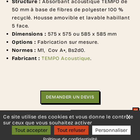
Structure :
Absorbant acoustique TEMPO de
50 mm à base de fibres de polyester 100 %
recyclé. Housse amovible et lavable habillant
5 face.
Dimensions :
575 x 575 ou 585 x 585 mm
Options :
Fabrication sur mesure.
Normes :
M1, Cov A+, Bs2d0.
Fabricant :
TEMPO Acoustique
.
DEMANDER UN DEVIS
Une autre idée en tête ?
Contactez-nous
, nous serons
Ce site utilise des cookies et vous donne le contrôle
X
Mas
Un projet d’aménagement ?
sur ceux que vous souhaitez activer
ravis de vous aider.
ON S’APPELLE ?
Tout accepter
Tout refuser
Personnaliser
Politique de confidentialité