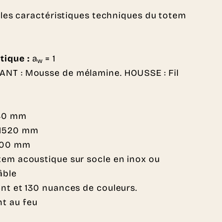
les caractéristiques techniques du totem
tique :
a
= 1
w
NT : Mousse de mélamine. HOUSSE : Fil
140 mm
H 1520 mm
1900 mm
tem acoustique sur socle en inox ou
âble
nt et 130 nuances de couleurs.
t au feu