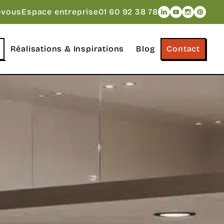
Naviguer vers le
Naviguer vers
Naviguer v
Navigue
-vous
Espace entreprise
01 60 92 38 78
Réalisations & Inspirations
Blog
Contact