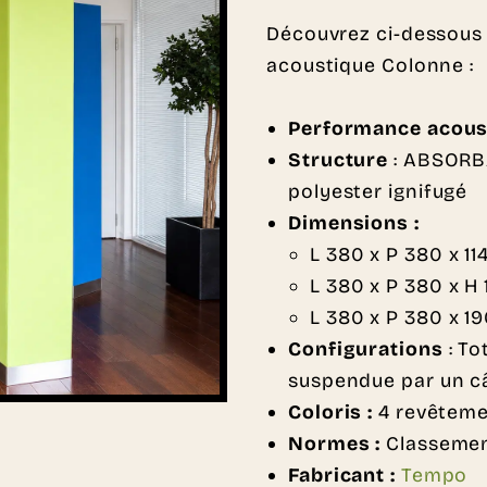
Découvrez ci-dessous 
acoustique Colonne :
Performance acous
Structure
: ABSORBA
polyester ignifugé
Dimensions :
L 380 x P 380 x 1
L 380 x P 380 x 
L 380 x P 380 x 
Configurations
: To
suspendue par un c
Coloris :
4 revêteme
Normes :
Classemen
Fabricant :
Tempo