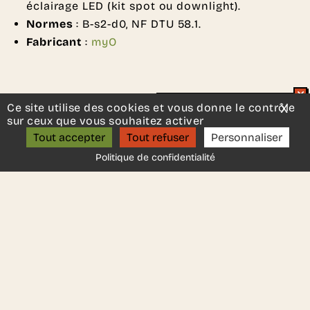
éclairage LED (kit spot ou downlight).
Normes
: B-s2-d0, NF DTU 58.1.
Fabricant
:
myO
Ce site utilise des cookies et vous donne le contrôle
X
Mas
Un projet d’aménagement ?
sur ceux que vous souhaitez activer
DEMANDER UN DEVIS
ON S’APPELLE ?
Tout accepter
Tout refuser
Personnaliser
Politique de confidentialité
Une autre idée en tête ?
Contactez-nous
, nous serons
ravis de vous aider.
Ces autres produits
pourraient vous plaire..