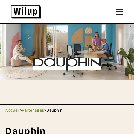
Panneau de gestion des cookies
Revenir sur la page d'accueil
Accueil
>
Partenaires
>
Dauphin
Dauphin