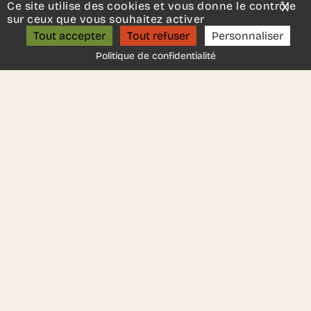
Un projet d’aménagement ?
Ce site utilise des cookies et vous donne le contrôle
X
Mas
sur ceux que vous souhaitez activer
ON S’APPELLE ?
Tout accepter
Tout refuser
Personnaliser
Politique de confidentialité
Pitagora