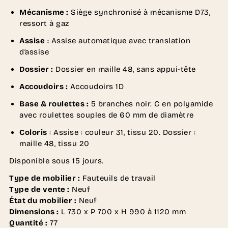
Mécanisme :
Siège synchronisé à mécanisme D73,
ressort à gaz
Assise
: A
ssise automatique avec translation
d’assise
Dossier :
D
ossier en maille 48, sans appui-tête
Accoudoirs :
A
ccoudoirs 1D
Base & roulettes :
5 branches noir.
C en polyamide
avec roulettes souples de 60 mm de diamètre
Coloris
: Assise : couleur 31, tissu 20. Dossier :
maille 48, tissu 20
Disponible sous 15 jours.
Type de mobilier :
Fauteuils de travail
Type de vente :
Neuf
État du mobilier :
Neuf
Dimensions :
L 730 x P 700 x H 990 à 1120 mm
Quantité :
77