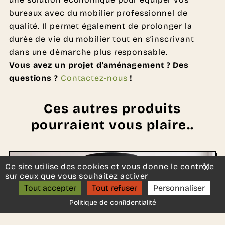
bureaux avec du mobilier professionnel de
qualité. Il permet également de prolonger la
durée de vie du mobilier tout en s’inscrivant
dans une démarche plus responsable.
Vous avez un projet d’aménagement ? Des
questions ?
Contactez-nous
!
Ces autres produits
pourraient vous plaire..
Un projet d’aménagement ?
Ce site utilise des cookies et vous donne le contrôle
X
Mas
ON S’APPELLE ?
sur ceux que vous souhaitez activer
Tout accepter
Tout refuser
Personnaliser
Politique de confidentialité