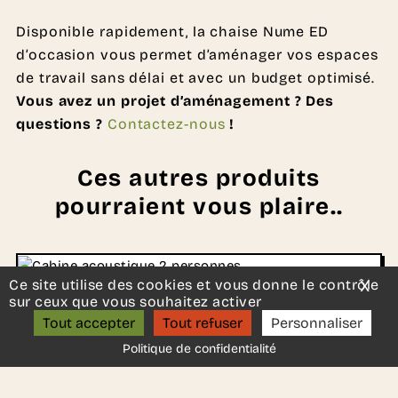
Disponible rapidement, la chaise Nume ED
d’occasion vous permet d’aménager vos espaces
de travail sans délai et avec un budget optimisé.
Vous avez un projet d’aménagement ? Des
questions ?
Contactez-nous
!
Ces autres produits
pourraient vous plaire..
Un projet d’aménagement ?
Ce site utilise des cookies et vous donne le contrôle
X
Mas
ON S’APPELLE ?
sur ceux que vous souhaitez activer
Tout accepter
Tout refuser
Personnaliser
Politique de confidentialité