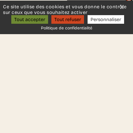
projet.
Ce site utilise des cookies et vous donne le contrôle
X
Mas
Un projet d’aménagement ?
sur ceux que vous souhaitez activer
ON S’APPELLE ?
Tout accepter
Tout refuser
Personnaliser
Politique de confidentialité
Revenir sur la page d'accueil
Nous découvrir
Aller plus loin
Qui sommes-nous ?
Espace entreprise
Nos projets
Mentions légales