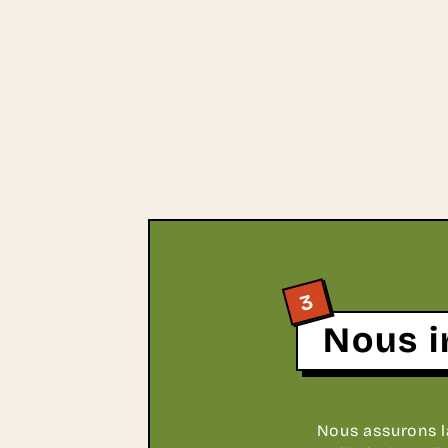
3
Nous i
Nous assurons l