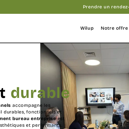
Prendre un rendez
Wilup
Notre offre
nt
durable
nnels
accompagne les
l durables, fonctionnels et
ent bureau entreprise
est
sthétiques et performants.