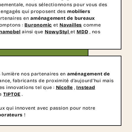
nementale, nous sélectionnons pour vous des
s engagés qui proposent des
mobiliers
artenaires en
aménagement de bureaux
omptons :
Buronomic
et
Navailles
comme
namobel
ainsi que
NowyStyl
et
MDD
, nos
n lumière nos partenaires en
aménagement de
nce, fabricants de proximité d’aujourd’hui mais
es innovations tel que :
Nicolle
,
Instead
re
TIPTOE
.
ux qui innovent avec passion pour notre
aborateurs
!