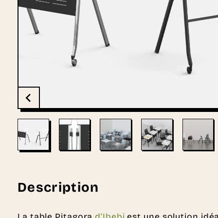
Description
La table Pitagora
d’Ibebi
est une solution idé