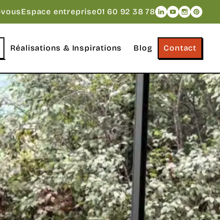
Naviguer vers le
Naviguer vers
Naviguer v
Navigue
-vous
Espace entreprise
01 60 92 38 78
Réalisations & Inspirations
Blog
Contact