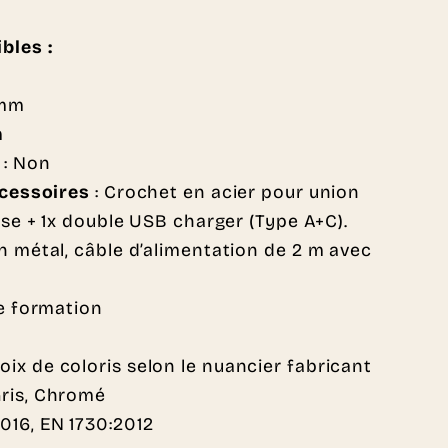
bles :
 mm
m
: Non
ccessoires
: Crochet en acier pour union
ise + 1x double USB charger (Type A+C).
n métal, câble d’alimentation de 2 m avec
de formation
ix de coloris selon le nuancier fabricant
 Gris, Chromé
2016, EN 1730:2012