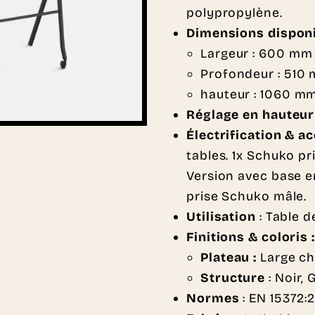
polypropylène.
Dimensions disponi
Largeur : 600 mm
Profondeur : 510
hauteur : 1060 m
Réglage en hauteur
Électrification & a
tables. 1x Schuko pr
Version avec base e
prise Schuko mâle.
Utilisation
: Table 
Finitions & coloris :
Plateau :
Large cho
Structure
: Noir,
Normes
: EN 15372: